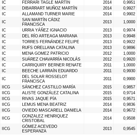
IC
FERRARI TAGLE MARTÍN
2014
0,9951
IC
DIBARRART MUÑOZ MARTÍN
2014
0,9927
IC
ALLAMAND TURNER MARIE
2014
0,9902
SAN MARTÍN CÁDIZ
IC
2013
1,0000
FRANCISCA
IC
URRIA YÁÑEZ IGNACIO
2013
0,9974
IC
DEL RÍO ARTEAGA MARIANA
2013
0,9948
IC
TORRES FERNÁNDEZ FELIPE
2013
0,9922
IC
RUFS ORELLANA CATALINA
2013
0,9896
IC
MENA GOMEZ PATRICIO
2012
1,0000
IC
SUÁREZ CHAVARRÍA NICOLÁS
2012
0,9920
IC
CARRIQUIRY BERNER RENATE
2011
1,0000
IC
BEECHE LARRAÍN EDUARDO
2011
0,9930
DEL SOLAR ROSSELOT
IC
2011
0,9900
FRANCISCA
IICG
SÁNCHEZ CASTILLO MARÍA
2015
0,9857
IICG
ALISTE GONZÁLEZ CATALINA
2015
0,9714
IICG
RIVAS JAQUE PÍA
2015
0,9571
IICG
LEMUS MENA BEATRIZ
2014
0,9836
IICG
OVIEDO MASCARELL DANIELA
2014
0,9672
GONZALEZ HENRIQUEZ
IICG
2014
0,9508
CRISTOBAL
GÓMEZ ACEVEDO
IICG
2013
0,9545
ESPERANZA