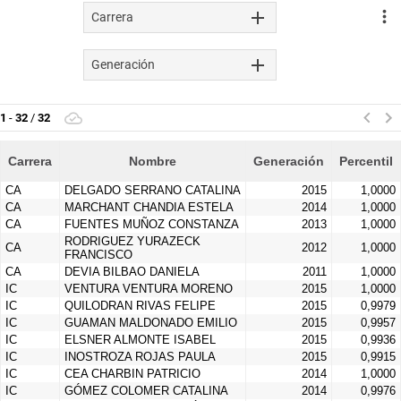
Carrera
Generación
1
-
32
/
32
Carrera
Nombre
Generación
Percentil
CA
DELGADO SERRANO CATALINA
2015
1,0000
CA
MARCHANT CHANDIA ESTELA
2014
1,0000
CA
FUENTES MUÑOZ CONSTANZA
2013
1,0000
RODRIGUEZ YURAZECK
CA
2012
1,0000
FRANCISCO
CA
DEVIA BILBAO DANIELA
2011
1,0000
IC
VENTURA VENTURA MORENO
2015
1,0000
IC
QUILODRAN RIVAS FELIPE
2015
0,9979
IC
GUAMAN MALDONADO EMILIO
2015
0,9957
IC
ELSNER ALMONTE ISABEL
2015
0,9936
IC
INOSTROZA ROJAS PAULA
2015
0,9915
IC
CEA CHARBIN PATRICIO
2014
1,0000
IC
GÓMEZ COLOMER CATALINA
2014
0,9976